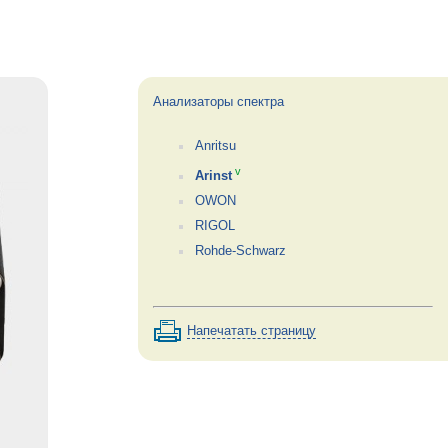
Анализаторы спектра
Anritsu
v
Arinst
OWON
RIGOL
Rohde-Schwarz
Напечатать страницу