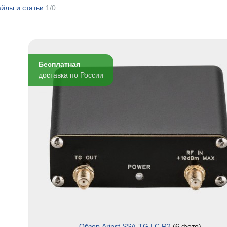
йлы и статьи
1/0
Бесплатная
доставка по России
Обзор Arinst SSA-TG LC R2
(6 фото)