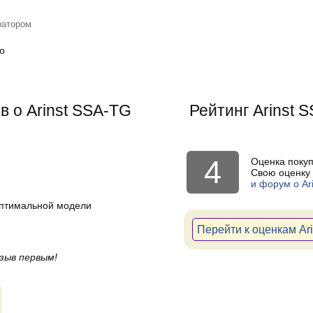
ратором
о
в о Arinst SSA-TG
Рейтинг
Arinst 
4
Оценка поку
Свою оценку 
и форум о Ar
оптимальной модели
Перейти к оценкам Ar
зыв первым!