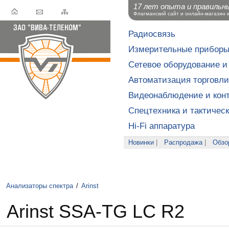
17 лет опыта и правильн
Флагманский сайт и онлайн-магазин 
Радиосвязь
Измерительные прибор
Сетевое оборудование и
Автоматизация торговли
Видеонаблюдение и конт
Спецтехника и тактичес
Hi-Fi аппаратура
Новинки
|
Распродажа
|
Обзо
Анализаторы спектра
/
Arinst
Arinst SSA-TG LC R2