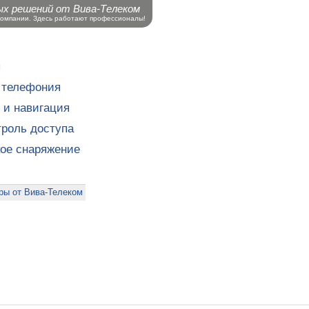
ых решений от Вива-Телеком
компании. Здесь работают профессионалы!
ы
 телефония
 и навигация
роль доступа
кое снаряжение
ры от Вива-Телеком