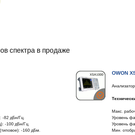
ов спектра в продаже
OWON XS
Анализатор
Техническ
Макс. рабоч
 -82 дБн/Гц.
Уровень фаз
): -100 дБн/Гц.
Уровень фа
типовое): -160 дБм.
Мин. отобр