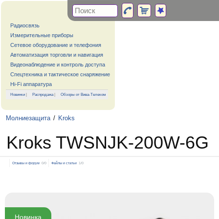
Радиосвязь
Измерительные приборы
Сетевое оборудование и телефония
Автоматизация торговли и навигация
Видеонаблюдение и контроль доступа
Спецтехника и тактическое снаряжение
Hi-Fi аппаратура
Новинки
|
Распродажа
|
Обзоры от Вива-Телеком
Молниезащита
/
Kroks
Kroks TWSNJK-200W-6G
Отзывы и форум
0/0
Файлы и статьи
1/0
Новинка