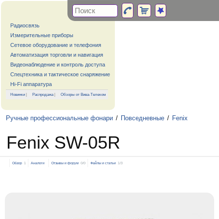
Радиосвязь
Измерительные приборы
Сетевое оборудование и телефония
Автоматизация торговли и навигация
Видеонаблюдение и контроль доступа
Спецтехника и тактическое снаряжение
Hi-Fi аппаратура
Новинки
|
Распродажа
|
Обзоры от Вива-Телеком
Ручные профессиональные фонари
/
Повседневные
/
Fenix
Fenix SW-05R
Обзор
1
Аналоги
Отзывы и форум
0/0
Файлы и статьи
1/3