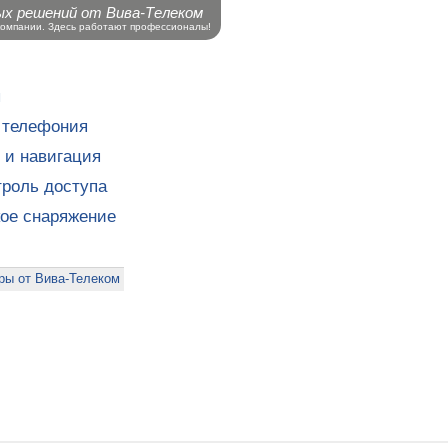
ых решений от Вива-Телеком
компании. Здесь работают профессионалы!
ы
 телефония
 и навигация
роль доступа
кое снаряжение
ры от Вива-Телеком