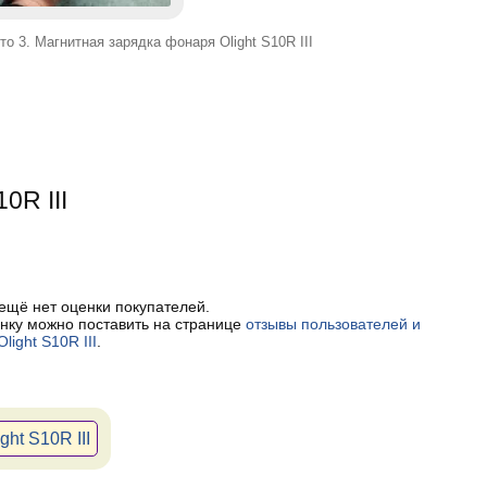
то 3. Магнитная зарядка фонаря Olight S10R III
10R III
 ещё нет оценки покупателей.
нку можно поставить на странице
отзывы пользователей и
light S10R III
.
ht S10R III