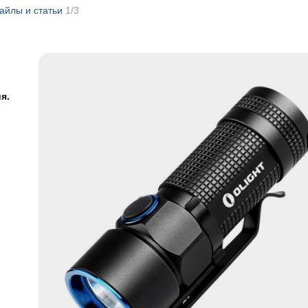
айлы и статьи
1/3
я.