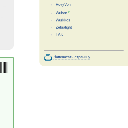
RovyVon
v
Wuben
Wurkkos
Zebralight
ТАКТ
Напечатать страницу