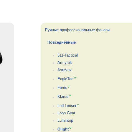
Ручные профессиональные фонари
Повседневные
511-Tactical
Armytek
Astrolux
v
EagleTac
v
Fenix
v
Klarus
v
Led Lenser
Loop Gear
Lumintop
v
Olight