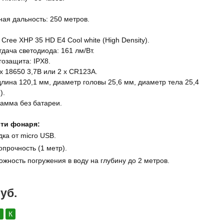
ая дальность: 250 метров.
Cree XHP 35 HD E4 Cool white (High Density).
дача светодиода: 161 лм/Вт.
гозащита: IPX8.
x 18650 3,7В или 2 x CR123A.
длина 120,1 мм, диаметр головы 25,6 мм, диаметр тела 25,4
).
рамма без батареи.
ти фонаря:
ка от micro USB.
опрочность (1 метр).
ожность погружения в воду на глубину до 2 метров.
руб.
:
К