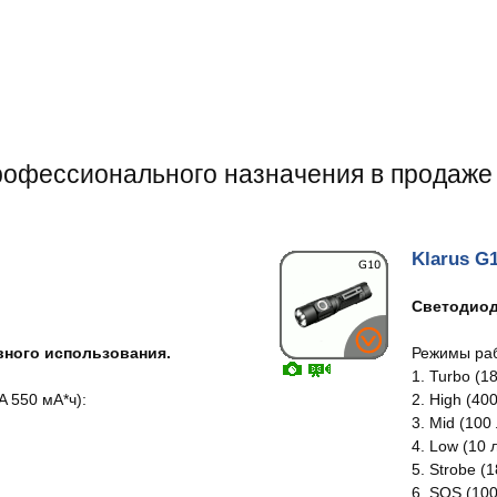
рофессионального назначения в продаже
Klarus G
Светодиод
ного использования.
Режимы ра
1. Turbo (1
 550 мА*ч):
2. High (40
.
3. Mid (100
4. Low (10 
5. Strobe (
6. SOS (100