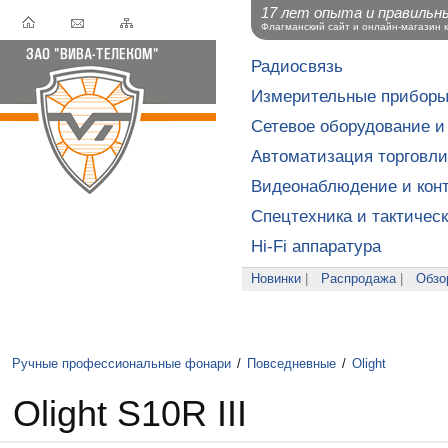
17 лет опыта и правильн
Флагманский сайт и онлайн-магазин 
Радиосвязь
Измерительные прибор
Сетевое оборудование и
Автоматизация торговли
Видеонаблюдение и конт
Спецтехника и тактичес
Hi-Fi аппаратура
Новинки
|
Распродажа
|
Обзо
Ручные профессиональные фонари
/
Повседневные
/
Olight
Olight S10R III