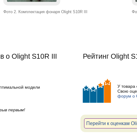
Фото 2. Комплектация фонаря Olight S10R III
Фо
о Olight S10R III
Рейтинг
Olight S
У товара
оптимальной модели
Свою оце
форум о O
зыв первым!
Перейти к оценкам Olig