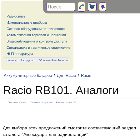
Радиосвязь
Измерительные приборы
Сетевое оборудование и телефония
Автоматизация торговли и навигация
Видеонаблюдение и контроль доступа
Спецтехника и тактическое снаряжение
Hi-Fi аппаратура
Новинки
|
Распродажа
|
Обзоры от Вива-Телеком
Аккумуляторные батареи
/
Для Racio
/
Racio
Racio RB101. Аналоги
Описание и цена
Отзывы и форум
0/0
Файлы и статьи
1/1
Для выбора всех предложений смотрите соответвующий раздел
каталога "Аксессуары для радиостанций":