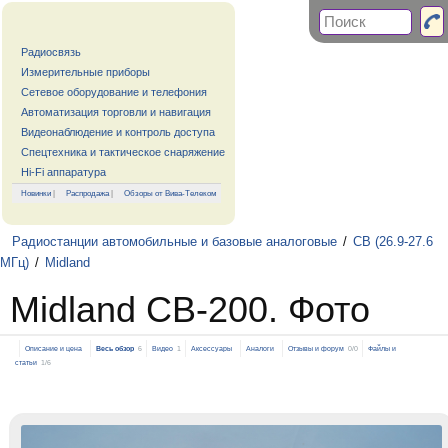
Радиосвязь
Измерительные приборы
Сетевое оборудование и телефония
Автоматизация торговли и навигация
Видеонаблюдение и контроль доступа
Спецтехника и тактическое снаряжение
Hi-Fi аппаратура
Новинки
|
Распродажа
|
Обзоры от Вива-Телеком
Радиостанции автомобильные и базовые аналоговые
/
CB (26.9-27.6
МГц)
/
Midland
Midland CB-200. Фото
Описание и цена
Весь обзор
6
Видео
1
Аксессуары
Аналоги
Отзывы и форум
0/0
Файлы и
статьи
1/6