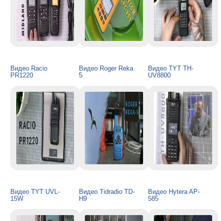
Видео Racio
Видео Roger Reka
Видео TYT TH-
PR1220
5
UV8800
Видео TYT UVL-
Видео Tidradio TD-
Видео Hytera AP-
15W
H9
585