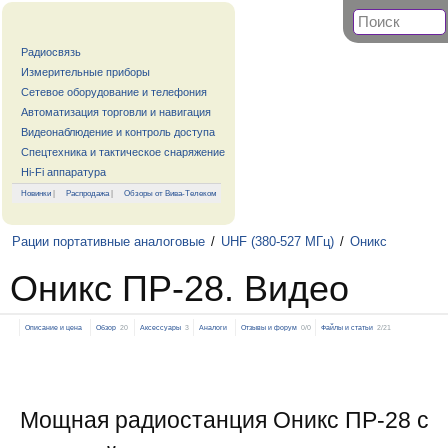
Радиосвязь
Измерительные приборы
Сетевое оборудование и телефония
Автоматизация торговли и навигация
Видеонаблюдение и контроль доступа
Спецтехника и тактическое снаряжение
Hi-Fi аппаратура
Новинки
|
Распродажа
|
Обзоры от Вива-Телеком
Рации портативные аналоговые
/
UHF (380-527 МГц)
/
Оникс
Оникс ПР-28. Видео
Описание и цена
Обзор
20
Аксессуары
3
Аналоги
Отзывы и форум
0/0
Файлы и статьи
2/21
Мощная радиостанция Оникс ПР-28 с