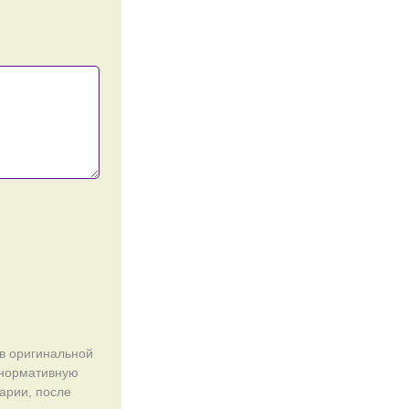
в оригинальной
енормативную
арии, после