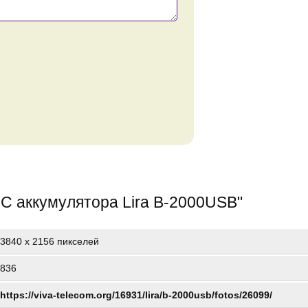
C аккумулятора Lira B-2000USB
"
3840
x
2156 пикселей
836
https://viva-telecom.org/16931/lira/b-2000usb/fotos/26099/