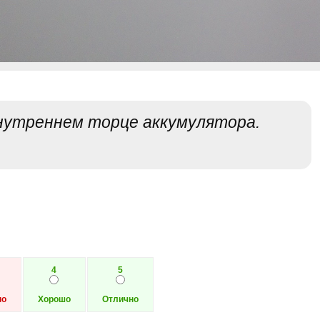
нутреннем торце аккумулятора.
4
5
но
Хорошо
Отлично