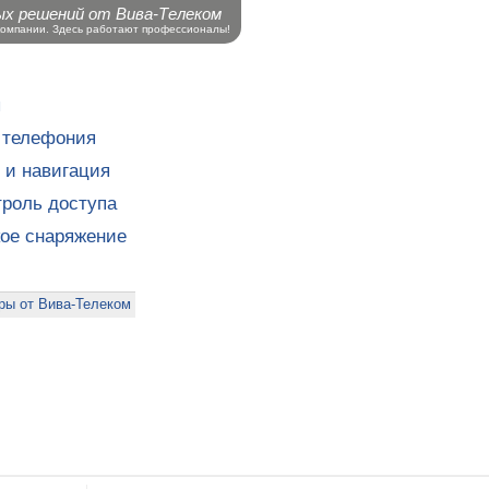
ых решений от Вива-Телеком
компании. Здесь работают профессионалы!
ы
 телефония
 и навигация
роль доступа
кое снаряжение
ры от Вива-Телеком