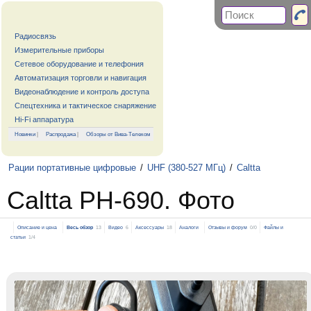
Радиосвязь
Измерительные приборы
Сетевое оборудование и телефония
Автоматизация торговли и навигация
Видеонаблюдение и контроль доступа
Спецтехника и тактическое снаряжение
Hi-Fi аппаратура
Новинки
|
Распродажа
|
Обзоры от Вива-Телеком
Рации портативные цифровые
/
UHF (380-527 МГц)
/
Caltta
Caltta PH-690. Фото
Описание и цена
Весь обзор
13
Видео
6
Аксессуары
18
Аналоги
Отзывы и форум
0/0
Файлы и
статьи
1/4