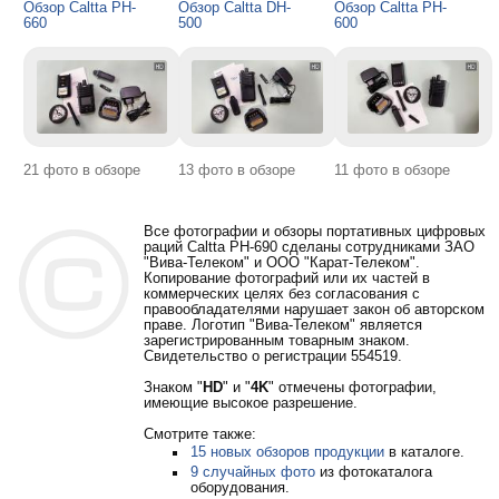
Обзор Caltta PH-
Обзор Caltta DH-
Обзор Caltta PH-
660
500
600
21 фото в обзоре
13 фото в обзоре
11 фото в обзоре
Все фотографии и обзоры портативных цифровых
раций Caltta PH-690 сделаны сотрудниками ЗАО
"Вива-Телеком" и ООО "Карат-Телеком".
Копирование фотографий или их частей в
коммерческих целях без согласования с
правообладателями нарушает закон об авторском
праве. Логотип "Вива-Телеком" является
зарегистрированным товарным знаком.
Свидетельство о регистрации 554519.
Знаком "
HD
" и "
4K
" отмечены фотографии,
имеющие высокое разрешение.
Смотрите также:
15 новых обзоров продукции
в каталоге.
9 случайных фото
из фотокаталога
оборудования.