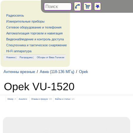
Радиосвязь
Измерительные приборы
Сетевое оборудование и телефония
Автоматизация торговли и навигация
Видеонаблюдение и контроль доступа
Спецтехника и тактическое снаряжение
Hi-Fi аппаратура
Новинки
|
Распродажа
|
Обзоры от Вива-Телеком
Антенны врезные
/
Авиа (118-136 МГц)
/
Opek
Opek VU-1520
Обзор
2
Аналоги
Отзывы и форум
0/0
Файлы и статьи
1/1