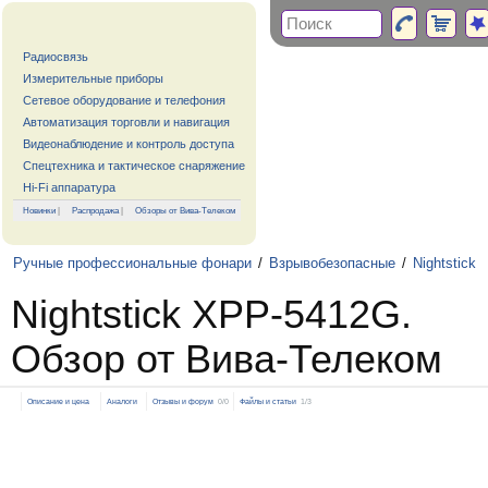
Радиосвязь
Измерительные приборы
Сетевое оборудование и телефония
Автоматизация торговли и навигация
Видеонаблюдение и контроль доступа
Спецтехника и тактическое снаряжение
Hi-Fi аппаратура
Новинки
|
Распродажа
|
Обзоры от Вива-Телеком
Ручные профессиональные фонари
/
Взрывобезопасные
/
Nightstick
Nightstick XPP-5412G.
Обзор от Вива-Телеком
Описание и цена
Аналоги
Отзывы и форум
0/0
Файлы и статьи
1/3