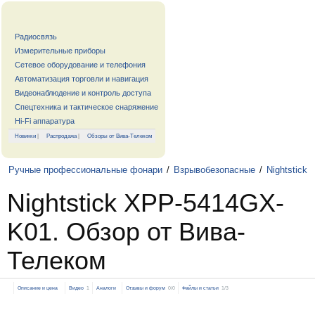
Радиосвязь
Измерительные приборы
Сетевое оборудование и телефония
Автоматизация торговли и навигация
Видеонаблюдение и контроль доступа
Спецтехника и тактическое снаряжение
Hi-Fi аппаратура
Новинки
|
Распродажа
|
Обзоры от Вива-Телеком
Ручные профессиональные фонари
/
Взрывобезопасные
/
Nightstick
Nightstick XPP-5414GX-
K01. Обзор от Вива-
Телеком
Описание и цена
Видео
1
Аналоги
Отзывы и форум
0/0
Файлы и статьи
1/3