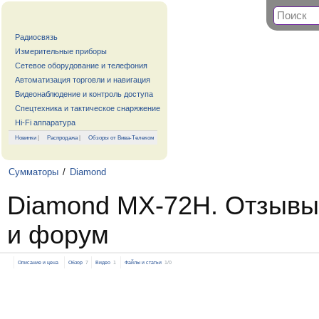
Радиосвязь
Измерительные приборы
Сетевое оборудование и телефония
Автоматизация торговли и навигация
Видеонаблюдение и контроль доступа
Спецтехника и тактическое снаряжение
Hi-Fi аппаратура
Новинки
|
Распродажа
|
Обзоры от Вива-Телеком
Сумматоры
/
Diamond
Diamond MX-72H. Отзывы
и форум
Описание и цена
Обзор
7
Видео
1
Файлы и статьи
1/0