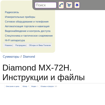
Радиосвязь
Измерительные приборы
Сетевое оборудование и телефония
Автоматизация торговли и навигация
Видеонаблюдение и контроль доступа
Спецтехника и тактическое снаряжение
Hi-Fi аппаратура
Новинки
|
Распродажа
|
Обзоры от Вива-Телеком
Сумматоры
/
Diamond
Diamond MX-72H.
Инструкции и файлы
Описание и цена
Обзор
7
Видео
1
Отзывы и форум
0/0