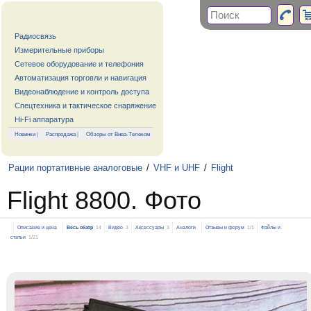
Радиосвязь
Измерительные приборы
Сетевое оборудование и телефония
Автоматизация торговли и навигация
Видеонаблюдение и контроль доступа
Спецтехника и тактическое снаряжение
Hi-Fi аппаратура
Новинки
|
Распродажа
|
Обзоры от Вива-Телеком
Рации портативные аналоговые
/
VHF и UHF
/
Flight
Flight 8800. Фото
Описание и цена
Весь обзор
14
Видео
3
Аксессуары
3
Аналоги
Отзывы и форум
1/1
Файлы и
статьи
1/21