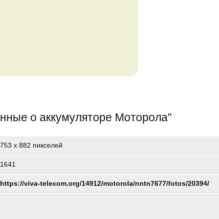
нные о аккумуляторе Моторола
"
753
x
882 пикселей
1641
https://viva-telecom.org/14912/motorola/nntn7677/fotos/20394/