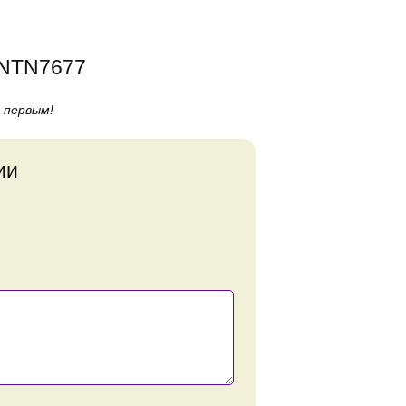
NNTN7677
 первым!
ии