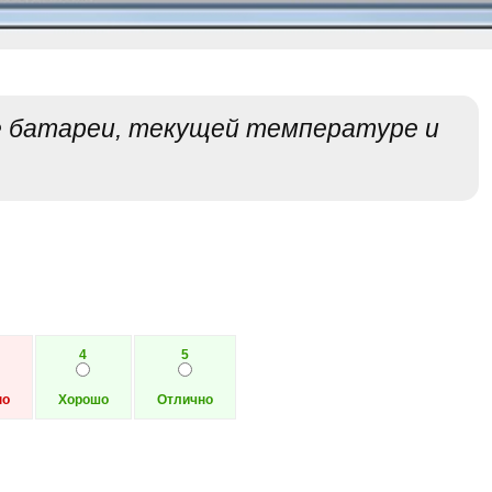
е батареи, текущей температуре и
4
5
но
Хорошо
Отлично