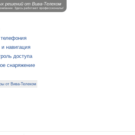
ых решений от Вива-Телеком
компании. Здесь работают профессионалы!
ы
 телефония
 и навигация
роль доступа
кое снаряжение
ры от Вива-Телеком