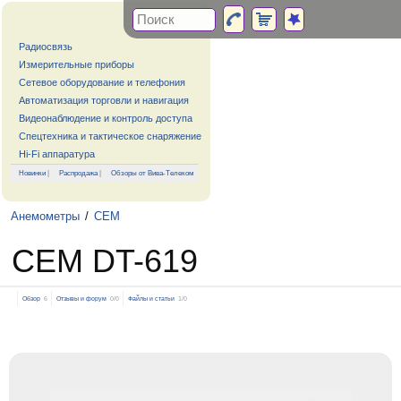
Радиосвязь
Измерительные приборы
Сетевое оборудование и телефония
Автоматизация торговли и навигация
Видеонаблюдение и контроль доступа
Спецтехника и тактическое снаряжение
Hi-Fi аппаратура
Новинки
|
Распродажа
|
Обзоры от Вива-Телеком
Анемометры
/
CEM
CEM DT-619
Обзор
6
Отзывы и форум
0/0
Файлы и статьи
1/0