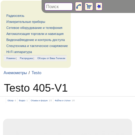
Радиосвязь
Измерительные приборы
Сетевое оборудование и телефония
Автоматизация торговли и навигация
Видеонаблюдение и контроль доступа
Спецтехника и тактическое снаряжение
Hi-Fi аппаратура
Новинки
|
Распродажа
|
Обзоры от Вива-Телеком
Анемометры
/
Testo
Testo 405-V1
Обзор
6
Видео
1
Отзывы и форум
1/3
Файлы и статьи
1/0