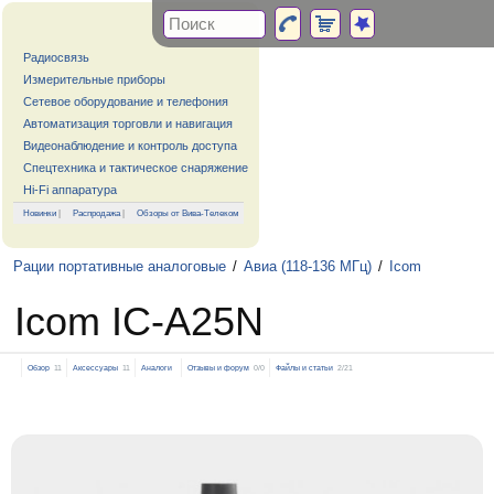
Радиосвязь
Измерительные приборы
Сетевое оборудование и телефония
Автоматизация торговли и навигация
Видеонаблюдение и контроль доступа
Спецтехника и тактическое снаряжение
Hi-Fi аппаратура
Новинки
|
Распродажа
|
Обзоры от Вива-Телеком
Рации портативные аналоговые
/
Авиа (118-136 МГц)
/
Icom
Icom IC-A25N
Обзор
11
Аксессуары
11
Аналоги
Отзывы и форум
0/0
Файлы и статьи
2/21