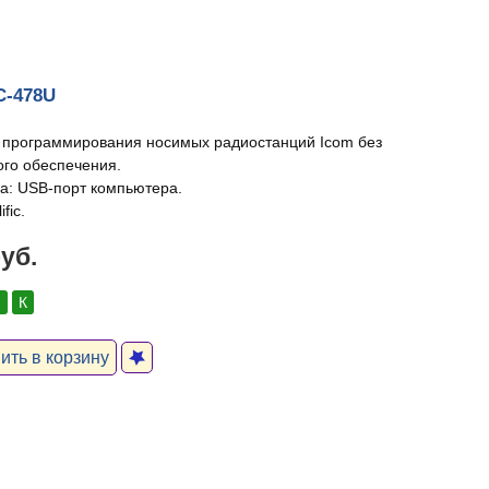
C-478U
 программирования носимых радиостанций Icom без
го обеспечения.
а: USB-порт компьютера.
fic.
руб.
:
К
ть в корзину