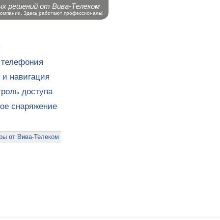
ых решений от Вива-Телеком
компании. Здесь работают профессионалы!
ы
 телефония
 и навигация
роль доступа
кое снаряжение
ры от Вива-Телеком