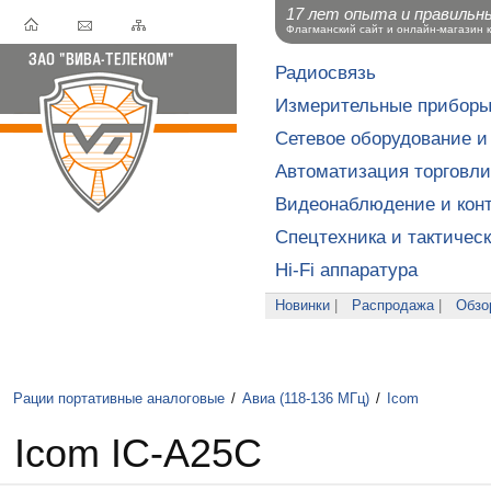
17 лет опыта и правильн
Флагманский сайт и онлайн-магазин 
Радиосвязь
Измерительные прибор
Сетевое оборудование и
Автоматизация торговли
Видеонаблюдение и конт
Спецтехника и тактичес
Hi-Fi аппаратура
Новинки
|
Распродажа
|
Обзо
Рации портативные аналоговые
/
Авиа (118-136 МГц)
/
Icom
Icom IC-A25C