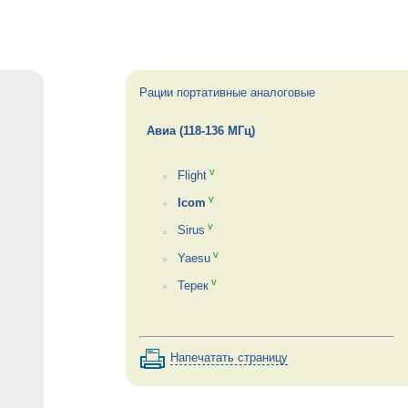
Рации портативные аналоговые
Авиа (118-136 МГц)
v
Flight
v
Icom
v
Sirus
v
Yaesu
v
Терек
Напечатать страницу