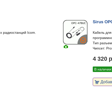
Sirus OP
х радиостанций Icom.
Кабель для
программно
Тип разъем
Чипсет: Proli
4 320 
В наличии
Добави