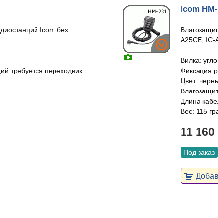
Icom HM-
диостанций Icom без
Влагозащищ
A25CE, IC-
Вилка: угло
ий требуется переходник
Фиксация р
Цвет: черн
Влагозащит
Длина кабел
Вес: 115 гр
11 160
Под заказ
Добави