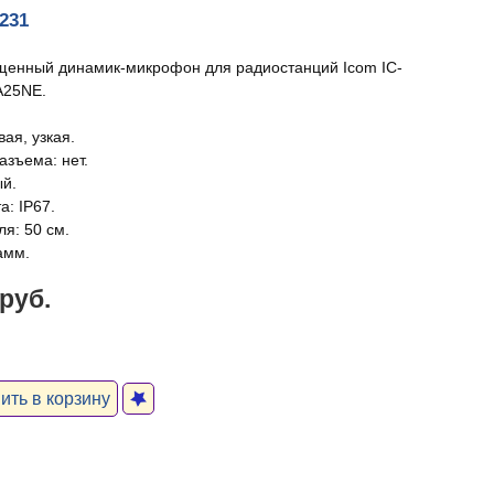
231
енный динамик-микрофон для радиостанций Icom IC-
A25NE.
вая, узкая.
азъема: нет.
ый.
а: IP67.
я: 50 см.
амм.
 руб.
ть в корзину