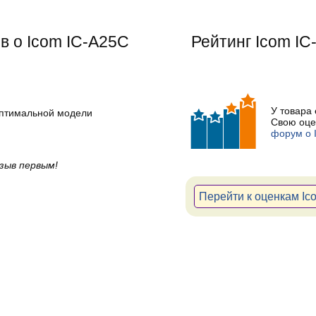
в о Icom IC-A25C
Рейтинг
Icom IC
У товара
оптимальной модели
Свою оце
форум о 
зыв первым!
Перейти к оценкам Ic