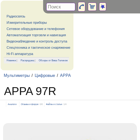
Радиосвязь
Измерительные приборы
Сетевое оборудование и телефония
Автоматизация торговли и навигация
Видеонаблюдение и контроль доступа
Спецтехника и тактическое снаряжение
Hi-Fi аппаратура
Новинки
|
Распродажа
|
Обзоры от Вива-Телеком
Мультиметры
/
Цифровые
/
APPA
APPA 97R
Аналоги
Отзывы и форум
0/0
Файлы и статьи
1/4