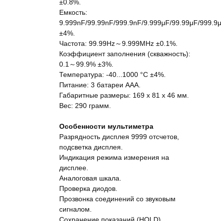
±0.8%.
Емкость:
9.999nF/99.99nF/999.9nF/9.999μF/99.99μF/999.9
±4%.
Частота: 99.99Hz～9.999MHz ±0.1%.
Коэффициент заполнения (скважность):
0.1～99.9% ±3%.
Температура: -40...1000 °C ±4%.
Питание: 3 батареи ААА.
Габаритные размеры: 169 x 81 x 46 мм.
Вес: 290 грамм.
Особенности мультиметра
Разрядность дисплея 9999 отсчетов,
подсветка дисплея.
Индикация режима измерения на
дисплее.
Аналоговая шкала.
Проверка диодов.
Прозвонка соединений со звуковым
сигналом.
Сохранение показаний (HOLD).