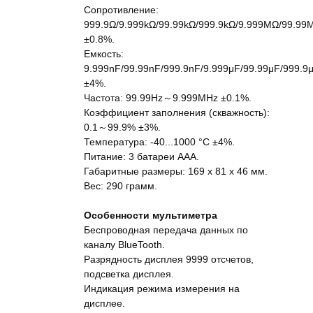
Сопротивление:
999.9Ω/9.999kΩ/99.99kΩ/999.9kΩ/9.999MΩ/99.99
±0.8%.
Емкость:
9.999nF/99.99nF/999.9nF/9.999μF/99.99μF/999.9
±4%.
Частота: 99.99Hz～9.999MHz ±0.1%.
Коэффициент заполнения (скважность):
0.1～99.9% ±3%.
Температура: -40...1000 °C ±4%.
Питание: 3 батареи ААА.
Габаритные размеры: 169 x 81 x 46 мм.
Вес: 290 грамм.
Особенности мультиметра
Беспроводная передача данных по
каналу BlueTooth.
Разрядность дисплея 9999 отсчетов,
подсветка дисплея.
Индикация режима измерения на
дисплее.