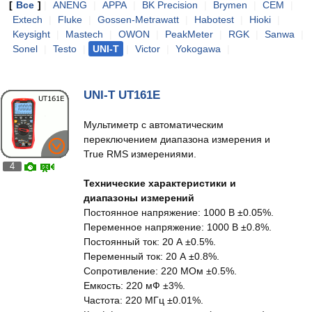
[
Все
]
|
ANENG
|
APPA
|
BK Precision
|
Brymen
|
CEM
|
Extech
|
Fluke
|
Gossen-Metrawatt
|
Habotest
|
Hioki
|
Keysight
|
Mastech
|
OWON
|
PeakMeter
|
RGK
|
Sanwa
|
Sonel
|
Testo
|
UNI-T
|
Victor
|
Yokogawa
|
UNI-T UT161E
Мультиметр с автоматическим
переключением диапазона измерения и
True RMS измерениями.
4
Технические характеристики и
диапазоны измерений
Постоянное напряжение: 1000 В ±0.05%.
Переменное напряжение: 1000 В ±0.8%.
Постоянный ток: 20 А ±0.5%.
Переменный ток: 20 А ±0.8%.
Сопротивление: 220 МОм ±0.5%.
Емкость: 220 мФ ±3%.
Частота: 220 МГц ±0.01%.