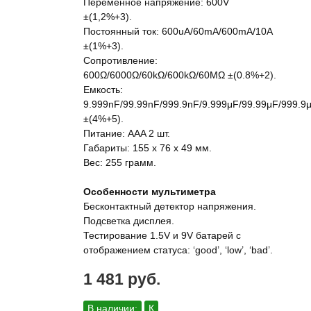
Переменное напряжение: 600V
±(1,2%+3).
Постоянный ток: 600uA/60mA/600mA/10A
±(1%+3).
Сопротивление:
600Ω/6000Ω/60kΩ/600kΩ/60MΩ ±(0.8%+2).
Емкость:
9.999nF/99.99nF/999.9nF/9.999μF/99.99μF/999.9
±(4%+5).
Питание: AAA 2 шт.
Габариты: 155 x 76 x 49 мм.
Вес: 255 грамм.
Особенности мультиметра
Бесконтактный детектор напряжения.
Подсветка дисплея.
Тестирование 1.5V и 9V батарей с
отображением статуса: ‘good’, ‘low’, ‘bad’.
1 481 руб.
В наличии:
К