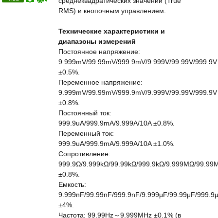
среднеквадратических значений (True
RMS) и кнопочным управлением.
Технические характеристики и
диапазоны измерений
Постоянное напряжение:
9.999mV/99.99mV/999.9mV/9.999V/99.99V/999.9V
±0.5%.
Переменное напряжение:
9.999mV/99.99mV/999.9mV/9.999V/99.99V/999.9V
±0.8%.
Постоянный ток:
999.9uA/999.9mA/9.999A/10A ±0.8%.
Переменный ток:
999.9uA/999.9mA/9.999A/10A ±1.0%.
Сопротивление:
999.9Ω/9.999kΩ/99.99kΩ/999.9kΩ/9.999MΩ/99.99
±0.8%.
Емкость:
9.999nF/99.99nF/999.9nF/9.999μF/99.99μF/999.9
±4%.
Частота: 99.99Hz～9.999MHz ±0.1% (в