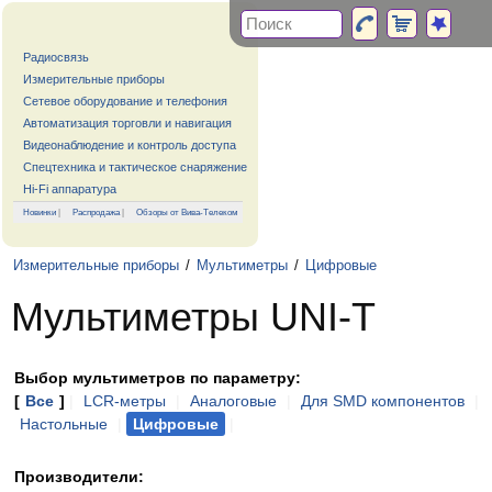
Радиосвязь
Измерительные приборы
Сетевое оборудование и телефония
Автоматизация торговли и навигация
Видеонаблюдение и контроль доступа
Спецтехника и тактическое снаряжение
Hi-Fi аппаратура
Новинки
|
Распродажа
|
Обзоры от Вива-Телеком
Измерительные приборы
/
Мультиметры
/
Цифровые
Мультиметры UNI-T
Выбор мультиметров по параметру:
[
Все
]
|
LCR-метры
|
Аналоговые
|
Для SMD компонентов
|
Настольные
|
Цифровые
|
Производители: