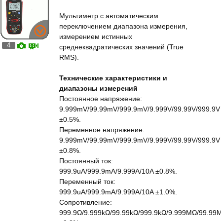
Мультиметр с автоматическим
переключением диапазона измерения,
измерением истинных
4
среднеквадратических значений (True
RMS).
Технические характеристики и
диапазоны измерений
Постоянное напряжение:
9.999mV/99.99mV/999.9mV/9.999V/99.99V/999.9V
±0.5%.
Переменное напряжение:
9.999mV/99.99mV/999.9mV/9.999V/99.99V/999.9V
±0.8%.
Постоянный ток:
999.9uA/999.9mA/9.999A/10A ±0.8%.
Переменный ток:
999.9uA/999.9mA/9.999A/10A ±1.0%.
Сопротивление:
999.9Ω/9.999kΩ/99.99kΩ/999.9kΩ/9.999MΩ/99.99