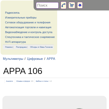
Радиосвязь
Измерительные приборы
Сетевое оборудование и телефония
Автоматизация торговли и навигация
Видеонаблюдение и контроль доступа
Спецтехника и тактическое снаряжение
Hi-Fi аппаратура
Новинки
|
Распродажа
|
Обзоры от Вива-Телеком
Мультиметры
/
Цифровые
/
APPA
APPA 106
Аналоги
Отзывы и форум
0/0
Файлы и статьи
1/4