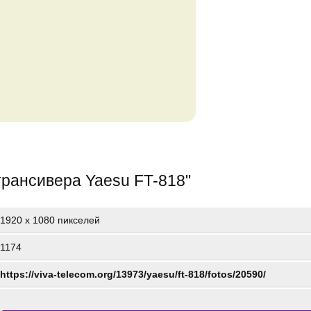
трансивера Yaesu FT-818
"
1920
x
1080 пикселей
1174
https://viva-telecom.org/13973/yaesu/ft-818/fotos/20590/