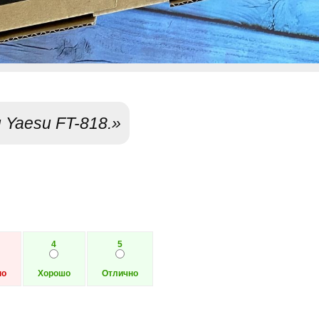
Yaesu FT-818.»
4
5
но
Хорошо
Отлично