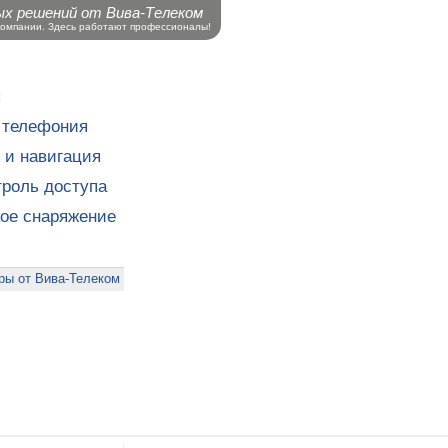
ых решений от Вива-Телеком
компании. Здесь работают профессионалы!
ы
 телефония
 и навигация
роль доступа
кое снаряжение
ры от Вива-Телеком