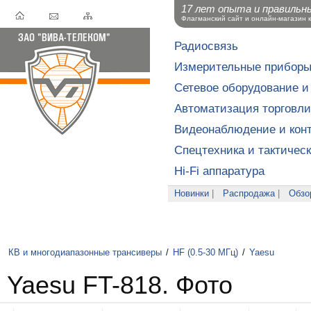
17 лет опыта и правильн
Флагманский сайт и онлайн-магазин 
Радиосвязь
Измерительные прибор
Сетевое оборудование и
Автоматизация торговли
Видеонаблюдение и конт
Спецтехника и тактичес
Hi-Fi аппаратура
Новинки
|
Распродажа
|
Обзо
КВ и многодиапазонные трансиверы
/
HF (0.5-30 МГц)
/
Yaesu
Yaesu FT-818. Фото