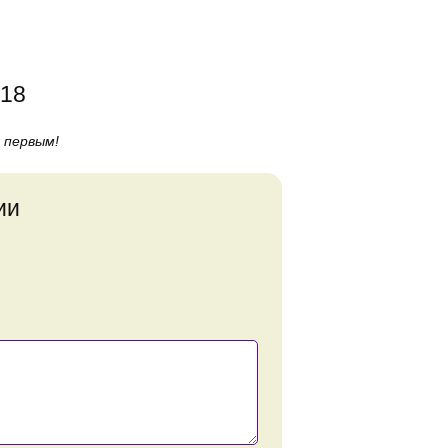
818
 первым!
ии