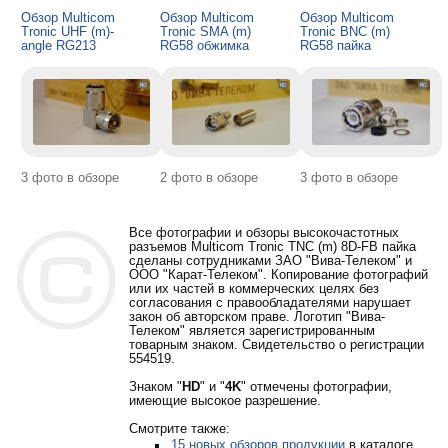
Обзор Multicom
Обзор Multicom
Обзор Multicom
Tronic UHF (m)-
Tronic SMA (m)
Tronic BNC (m)
angle RG213
RG58 обжимка
RG58 пайка
3 фото в обзоре
2 фото в обзоре
3 фото в обзоре
Все фотографии и обзоры высокочастотных
разъемов Multicom Tronic TNC (m) 8D-FB пайка
сделаны сотрудниками ЗАО "Вива-Телеком" и
ООО "Карат-Телеком". Копирование фотографий
или их частей в коммерческих целях без
согласования с правообладателями нарушает
закон об авторском праве. Логотип "Вива-
Телеком" является зарегистрированным
товарным знаком. Свидетельство о регистрации
554519.
Знаком "
HD
" и "
4K
" отмечены фотографии,
имеющие высокое разрешение.
Смотрите также:
15 новых обзоров продукции
в каталоге.