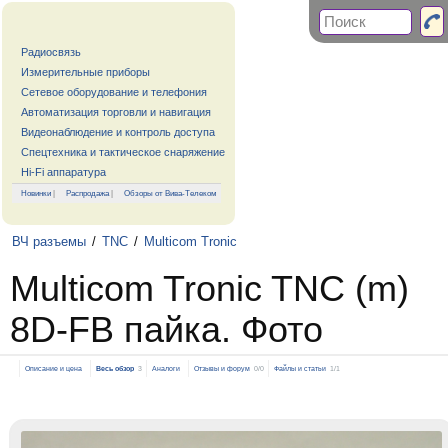
Радиосвязь
Измерительные приборы
Сетевое оборудование и телефония
Автоматизация торговли и навигация
Видеонаблюдение и контроль доступа
Спецтехника и тактическое снаряжение
Hi-Fi аппаратура
Новинки
|
Распродажа
|
Обзоры от Вива-Телеком
ВЧ разъемы
/
TNC
/
Multicom Tronic
Multicom Tronic TNC (m)
8D-FB пайка. Фото
Описание и цена
Весь обзор
3
Аналоги
Отзывы и форум
0/0
Файлы и статьи
1/1