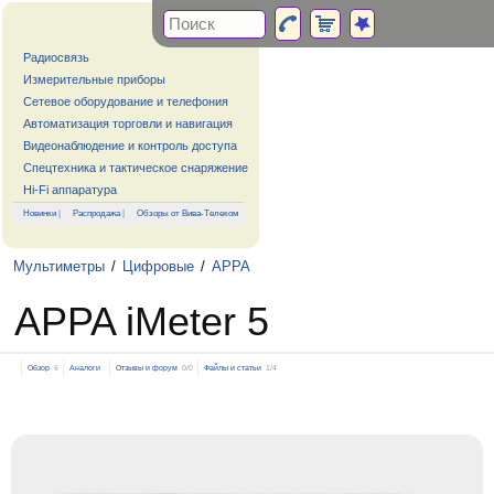
Радиосвязь
Измерительные приборы
Сетевое оборудование и телефония
Автоматизация торговли и навигация
Видеонаблюдение и контроль доступа
Спецтехника и тактическое снаряжение
Hi-Fi аппаратура
Новинки
|
Распродажа
|
Обзоры от Вива-Телеком
Мультиметры
/
Цифровые
/
APPA
APPA iMeter 5
Обзор
6
Аналоги
Отзывы и форум
0/0
Файлы и статьи
1/4