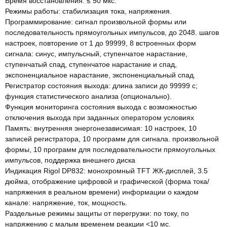
Время восстановления: ≤ 50 мкс.
Режимы работы: стабилизация тока, напряжения.
Программирование: сигнал произвольной формы или
последовательность прямоугольных импульсов, до 2048. шагов
настроек, повторение от 1 до 99999, 8 встроенных форм
сигнала: синус, импульсный, ступенчатое нарастание,
ступенчатый спад, ступенчатое нарастание и спад,
экспоненциальное нарастание, экспоненциальный спад.
Регистратор состояния выхода: длина записи до 99999 с;
функция статистического анализа (опционально).
Функция мониторинга состояния выхода с возможностью
отключения выхода при заданных оператором условиях
Память: внутренняя энергонезависимая: 10 настроек, 10
записей регистратора, 10 программ для сигнала. произвольной
формы, 10 программ для последовательности прямоугольных
импульсов, поддержка внешнего диска
Индикация Rigol DP832: монохромный TFT ЖК-дисплей, 3.5
дюйма, отображение цифровой и графической (форма тока/
напряжения в реальном времени) информации о каждом
канале: напряжение, ток, мощность.
Раздельные режимы защиты от перегрузки: по току, по
напряжению с малым временем реакции <10 мс.