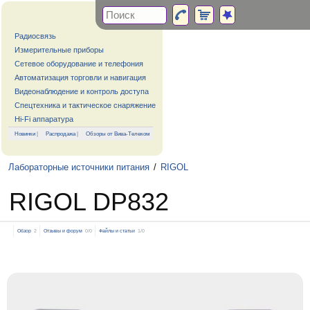
Радиосвязь
Измерительные приборы
Сетевое оборудование и телефония
Автоматизация торговли и навигация
Видеонаблюдение и контроль доступа
Спецтехника и тактическое снаряжение
Hi-Fi аппаратура
Новинки
|
Распродажа
|
Обзоры от Вива-Телеком
Лабораторные источники питания
/
RIGOL
RIGOL DP832
Обзор
2
Отзывы и форум
0/0
Файлы и статьи
1/0