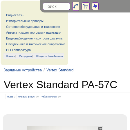
Радиосвязь
Измерительные приборы
Сетевое оборудование и телефония
Автоматизация торговли и навигация
Видеонаблюдение и контроль доступа
Спецтехника и тактическое снаряжение
Hi-Fi аппаратура
Новинки
|
Распродажа
|
Обзоры от Вива-Телеком
Зарядные устройства
/
Vertex Standard
Vertex Standard PA-57C
Обзор
2
Отзывы и форум
0/0
Файлы и статьи
1/0