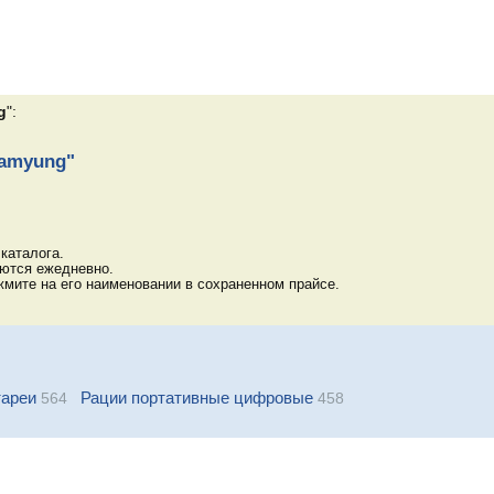
g
":
Samyung"
каталога.
яются ежедневно.
мите на его наименовании в сохраненном прайсе.
тареи
Рации портативные цифровые
564
458