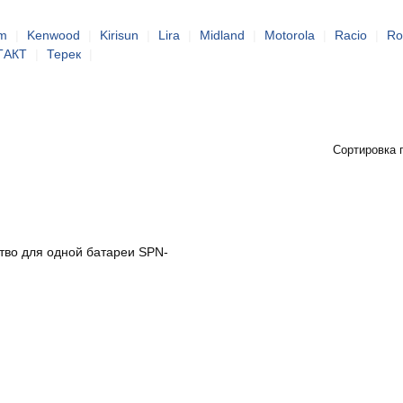
om
|
Kenwood
|
Kirisun
|
Lira
|
Midland
|
Motorola
|
Racio
|
Ro
ТАКТ
|
Терек
|
Сортировка 
тво для одной батареи SPN-