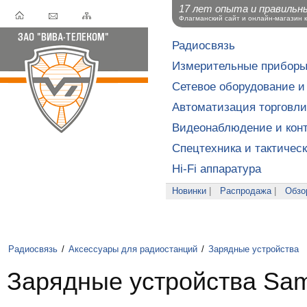
17 лет опыта и правильн
Флагманский сайт и онлайн-магазин 
Радиосвязь
Измерительные прибор
Сетевое оборудование и
Автоматизация торговли
Видеонаблюдение и конт
Спецтехника и тактичес
Hi-Fi аппаратура
Новинки
|
Распродажа
|
Обзо
Радиосвязь
/
Аксессуары для радиостанций
/
Зарядные устройства
Зарядные устройства Sa