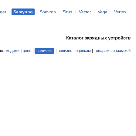
ger
|
Samyung
|
Shevron
|
Sirus
|
Vector
|
Vega
|
Vertex
Каталог зарядных устройств
по:
модели
|
цене
|
наличию
|
новизне
|
оценкам
|
товарам со скидкой