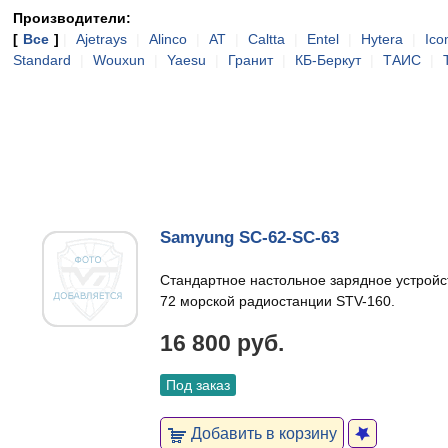
Производители:
[
Все
]
|
Ajetrays
|
Alinco
|
AT
|
Caltta
|
Entel
|
Hytera
|
Ic
Standard
|
Wouxun
|
Yaesu
|
Гранит
|
КБ-Беркут
|
ТАИС
|
Samyung SC-62-SC-63
Стандартное настольное зарядное устройс
72 морской радиостанции STV-160.
16 800 руб.
Под заказ
Добавить в корзину