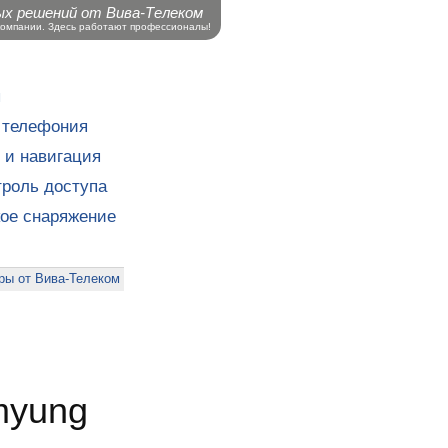
ых решений от Вива-Телеком
компании. Здесь работают профессионалы!
ы
 телефония
 и навигация
роль доступа
кое снаряжение
ры от Вива-Телеком
myung