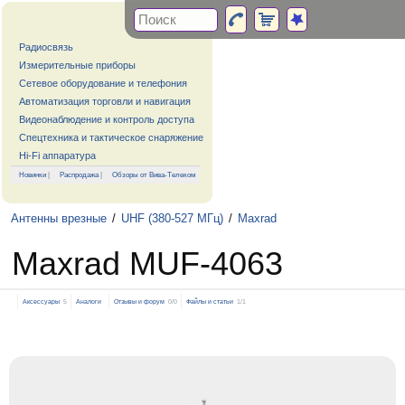
Радиосвязь
Измерительные приборы
Сетевое оборудование и телефония
Автоматизация торговли и навигация
Видеонаблюдение и контроль доступа
Спецтехника и тактическое снаряжение
Hi-Fi аппаратура
Новинки
|
Распродажа
|
Обзоры от Вива-Телеком
Антенны врезные
/
UHF (380-527 МГц)
/
Maxrad
Maxrad MUF-4063
Аксессуары
5
Аналоги
Отзывы и форум
0/0
Файлы и статьи
1/1