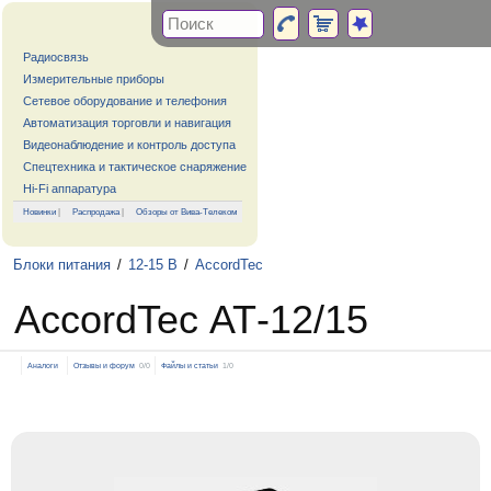
Радиосвязь
Измерительные приборы
Сетевое оборудование и телефония
Автоматизация торговли и навигация
Видеонаблюдение и контроль доступа
Спецтехника и тактическое снаряжение
Hi-Fi аппаратура
Новинки
|
Распродажа
|
Обзоры от Вива-Телеком
Блоки питания
/
12-15 В
/
AccordTec
AccordTec АТ-12/15
Аналоги
Отзывы и форум
0/0
Файлы и статьи
1/0