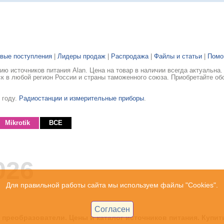
вые поступления
|
Лидеры продаж
|
Распродажа
|
Файлы и статьи
|
Пом
ю источников питания Alan. Цена на товар в наличии всегда актуальна
ск в любой регион России и страны таможенного союза. Приобретайте об
 году.
Радиостанции и измерительные приборы
.
Mikrotik
ВСЕ
026
Для правильной работы сайта мы используем файлы "Cookies".
Согласен
 преобразователи. Цены и каталог источников питания. Купит