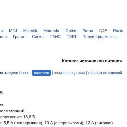
on
|
MFJ
|
Mikrotik
|
Motorola
|
Optim
|
Parus
|
QJE
|
Racio
тион
|
Гранит
|
Сигма
|
ТАИС
|
ТАКТ
|
Телеинформсвязь
|
Каталог источников питания
по:
модели
|
цене
|
наличию
|
новизне
|
оценкам
|
товарам со скидкой
05
ия.
форматорный.
апряжение: 13,8 В.
и: 5,5 А (непрерывная), 10 А (с перерывами), 12 А (пиковая).