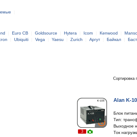
уемые
|
ond
|
Euro CB
|
Goldsource
|
Hytera
|
Icom
|
Kenwood
|
Mans
cron
|
Ubiquiti
|
Vega
|
Yaesu
|
Zurich
|
Аргут
|
Байкал
|
Бас
Сортировка 
Alan K-1
Блок питан
Тип: транс
Выходное н
3
Ток нагрузк