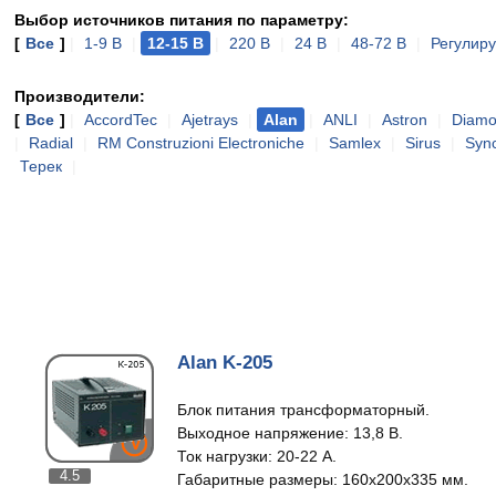
Выбор источников питания по параметру:
[
Все
]
|
1-9 В
|
12-15 В
|
220 В
|
24 В
|
48-72 В
|
Регулир
Производители:
[
Все
]
|
AccordTec
|
Ajetrays
|
Alan
|
ANLI
|
Astron
|
Diam
|
Radial
|
RM Construzioni Electroniche
|
Samlex
|
Sirus
|
Syn
Терек
|
Alan K-205
Блок питания трансформаторный.
Выходное напряжение: 13,8 В.
Ток нагрузки: 20-22 А.
4.5
Габаритные размеры: 160х200х335 мм.