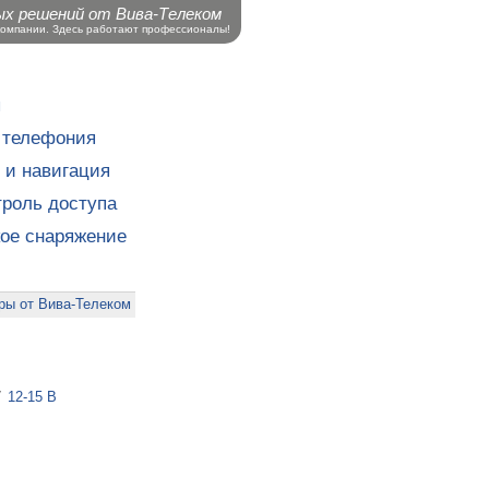
ых решений от Вива-Телеком
компании. Здесь работают профессионалы!
ы
 телефония
 и навигация
роль доступа
кое снаряжение
ры от Вива-Телеком
/
12-15 В