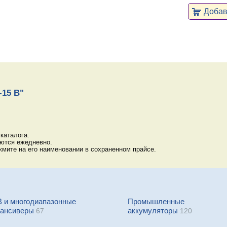
Добави
-15 В"
каталога.
яются ежедневно.
мите на его наименовании в сохраненном прайсе.
В и многодиапазонные
Промышленные
рансиверы
аккумуляторы
67
120