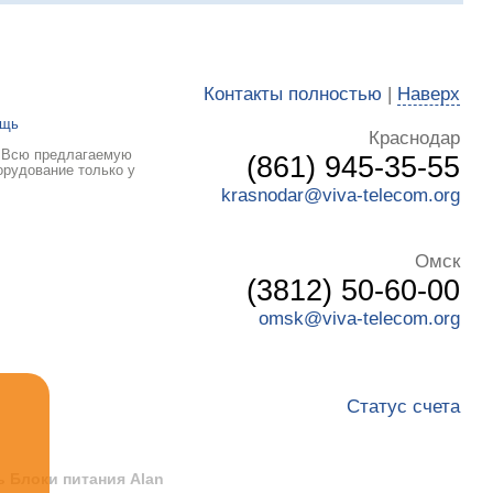
Контакты полностью
|
Наверх
ощь
Краснодар
. Всю предлагаемую
(861) 945-35-55
орудование только у
krasnodar@viva-telecom.org
Омск
(3812) 50-60-00
omsk@viva-telecom.org
Статус счета
ь Блоки питания Alan