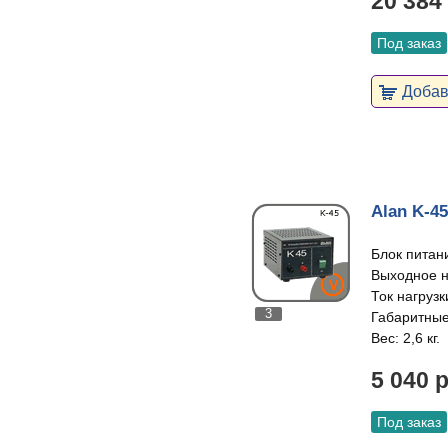
20 384
Под заказ
Добави
Alan K-45
Блок питан
Выходное н
Ток нагрузки
3
Габаритные
Вес: 2,6 кг.
5 040 
Под заказ