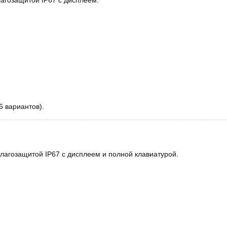
агозащитой IP67 с дисплеем.
 вариантов).
лагозащитой IP67 с дисплеем и полной клавиатурой.