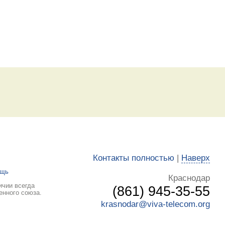
Контакты полностью
|
Наверх
ощь
Краснодар
ичии всегда
(861) 945-35-55
енного союза.
krasnodar@viva-telecom.org