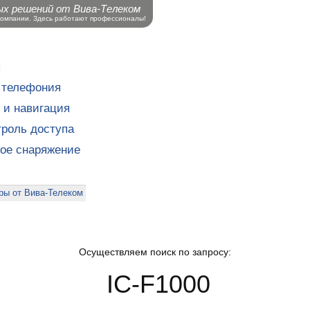
ых решений от Вива-Телеком
компании. Здесь работают профессионалы!
ы
 телефония
 и навигация
роль доступа
кое снаряжение
ры от Вива-Телеком
Осуществляем поиск по запросу:
IC-F1000