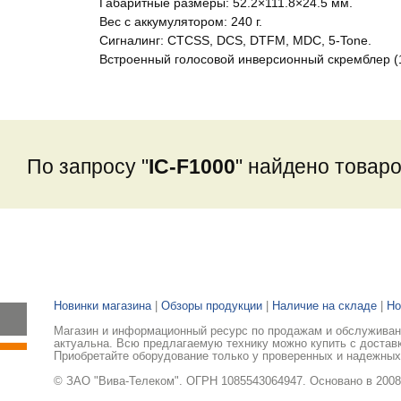
Габаритные размеры: 52.2×111.8×24.5 мм.
Вес с аккумулятором: 240 г.
Сигналинг: CTCSS, DCS, DTFM, MDC, 5-Tone.
Встроенный голосовой инверсионный скремблер (1
По запросу "
IC-F1000
" найдено товаро
Новинки магазина
|
Обзоры продукции
|
Наличие на складе
|
Но
Магазин и информационный ресурс по продажам и обслуживани
актуальна. Всю предлагаемую технику можно купить с доставк
Приобретайте оборудование только у проверенных и надежных
© ЗАО "Вива-Телеком". ОГРН 1085543064947. Основано в 2008