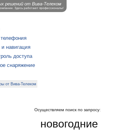
ых решений от Вива-Телеком
компании. Здесь работают профессионалы!
ы
 телефония
 и навигация
роль доступа
кое снаряжение
ры от Вива-Телеком
Осуществляем поиск по запросу:
новогодние