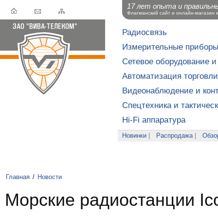
17 лет опыта и правильн
Флагманский сайт и онлайн-магазин 
Радиосвязь
Измерительные прибор
Сетевое оборудование и
Автоматизация торговли
Видеонаблюдение и конт
Спецтехника и тактичес
Hi-Fi аппаратура
Новинки
|
Распродажа
|
Обзо
Главная
/
Новости
Морские радиостанции I