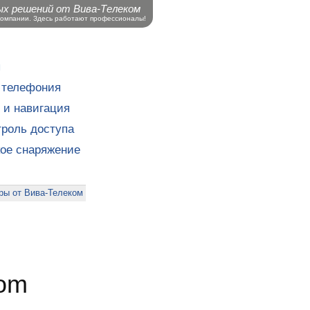
ых решений от Вива-Телеком
компании. Здесь работают профессионалы!
ы
 телефония
 и навигация
роль доступа
кое снаряжение
ры от Вива-Телеком
com