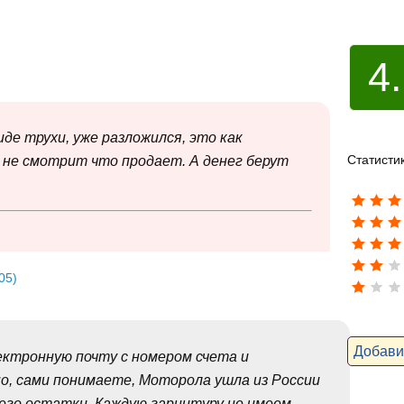
4
де трухи, уже разложился, это как
Статисти
 не смотрит что продает. А денег берут
05)
Добави
ектронную почту с номером счета и
но, сами понимаете, Моторола ушла из России
о его остатки. Каждую гарнитуру не имеем