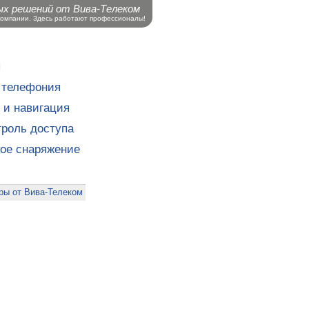
ых решений от Вива-Телеком
компании. Здесь работают профессионалы!
ы
 телефония
 и навигация
роль доступа
кое снаряжение
ры от Вива-Телеком