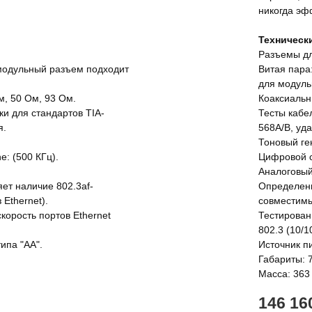
никогда эф
Техническ
Разъемы дл
 модульный разъем подходит
Витая пара
для модуль
м, 50 Ом, 93 Ом.
Коаксиальн
ки для стандартов TIA-
Тесты кабел
я.
568A/B, уд
Тоновый ге
e: (500 КГц).
Цифровой си
Аналоговый 
ет наличие 802.3af-
Определени
Ethernet).
совместимых
корость портов Ethernet
Тестировани
802.3 (10/1
ипа "АА".
Источник п
Габариты: 7
Масса: 363
146 16