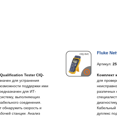
Fluke Ne
Артикул:
25
alification Tester CIQ-
Комплект к
значен для устранения
для провер
 возможности поддержки ими
неисправно
Предназначен для ИТ-
различных 
 систему, выполняющих
специалист
 кабельного соединения.
диагностик
т обнаружить скорость и
Кабельный 
абочей станции. Анализ
дуплекс по