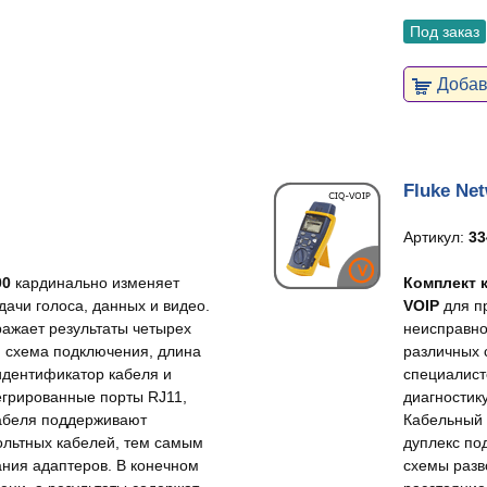
Под заказ
Добави
Fluke Ne
Артикул:
33
00
кардинально изменяет
Комплект к
ачи голоса, данных и видео.
VOIP
для п
ажает результаты четырех
неисправно
я схема подключения, длина
различных 
 идентификатор кабеля и
специалист
тегрированные порты RJ11,
диагностик
кабеля поддерживают
Кабельный 
вольтных кабелей, тем самым
дуплекс по
ания адаптеров. В конечном
схемы разв