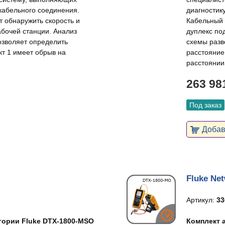
 кабельного соединения.
диагностик
т обнаружить скорость и
Кабельный 
абочей станции. Анализ
дуплекс по
озволяет определить
схемы разв
кт 1 имеет обрыв на
расстояние
расстоянии
263 98
Под заказ
Добави
Fluke Ne
Артикул:
33
егории Fluke DTX-1800-MSO
Комплект а