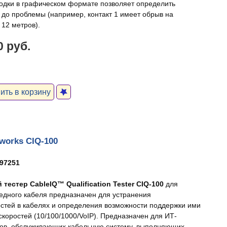
одки в графическом формате позволяет определить
 до проблемы (например, контакт 1 имеет обрыв на
 12 метров).
0 руб.
ть в корзину
tworks CIQ-100
97251
тестер CableIQ™ Qualification Tester CIQ-100
для
едного кабеля предназначен для устранения
стей в кабелях и определения возможности поддержки ими
скоростей (10/100/1000/VoIP). Предназначен для ИТ-
ов, обслуживающих кабельную систему, выполняющих