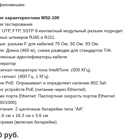
фективными.
ие характеристики MS2-100
я тестирования
: UTP, FTP, SSTP 8-контактный модульный разъем подходит
ных штекеров RJ45 и RJ11.
ые: разъем F для кабелей 75 Ом, 50 Ом, 93 Ом.
я: Длина (460 м), схема разводки для стандартов TIA-
аленные идентификаторы кабеля.
нератор
гнал генератора тона IntelliTone: (500 КГц).
сигнал: (400 Гц, 1 КГц).
е PoE: Опрашивает и определяет наличие 802.3af-
 устройств PoE (питание через Ethernet).
е порта Ethernet: Паспортная скорость портов Ethernet
00/1000).
итания: 2 щелочные батарейки типа "АА".
,6 см x 16,3 см x 3,6 см.
 грамм (включая батарейки).
0 руб.