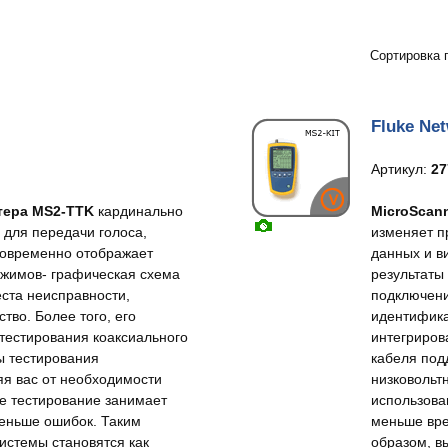
Сортировка 
Fluke Ne
Артикул:
27
стера MS2-TTK
кардинально
MicroScann
 для передачи голоса,
изменяет п
новременно отображает
данных и в
ежимов- графическая схема
результаты
еста неисправности,
подключени
тво. Более того, его
идентифика
 тестирования коаксиального
интегриров
ы тестирования
кабеля под
яя вас от необходимости
низковольт
ге тестирование занимает
использова
меньше ошибок. Таким
меньше вре
истемы становятся как
образом, в