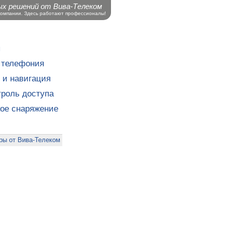
ых решений от Вива-Телеком
компании. Здесь работают профессионалы!
ы
 телефония
 и навигация
роль доступа
кое снаряжение
ры от Вива-Телеком