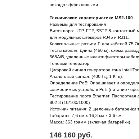
никогда эффективными.
Технические характеристики MS2-100
Разъемы для тестирования
Витая пара: UTP, FTP, SSTP 8-контактный
для модульных штекеров RJ45 и RJ11.
Коаксиальные: разъем F для кабелей 75 О
Тесты кабеля: Длина (460 м), схема развод
568A/B, удаленные идентификаторы кабел
Тоновый генератор
Цифровой сигнал генератора тона IntelliTon
Аналоговый сигнал: (400 Гц, 1 КГц).
Определение PoE: Опрашивает и определя
совместимых устройств PoE (питание через 
Тестирование порта Ethernet: Паспортная с
802.3 (10/100/1000).
Источник питания: 2 щелочные батарейки т
Габариты: 7,6 см x 16,3 см x 3,6 см.
Масса: 363 грамм (включая батарейки).
146 160 руб.