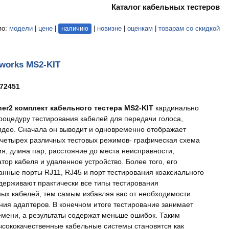
Каталог кабельных тестеров
по:
модели
|
цене
|
наличию
|
новизне
|
оценкам
|
товарам со скидкой
tworks MS2-KIT
72451
er2 комплект кабельного тестера MS2-KIT
кардинально
роцедуру тестирования кабелей для передачи голоса,
идео. Сначала он выводит и одновременно отображает
 четырех различных тестовых режимов- графическая схема
я, длина пар, расстояние до места неисправности,
тор кабеля и удаленное устройство. Более того, его
анные порты RJ11, RJ45 и порт тестирования коаксиального
держивают практически все типы тестирования
ных кабелей, тем самым избавляя вас от необходимости
ния адаптеров. В конечном итоге тестирование занимает
мени, а результаты содержат меньше ошибок. Таким
ысококачественные кабельные системы становятся как