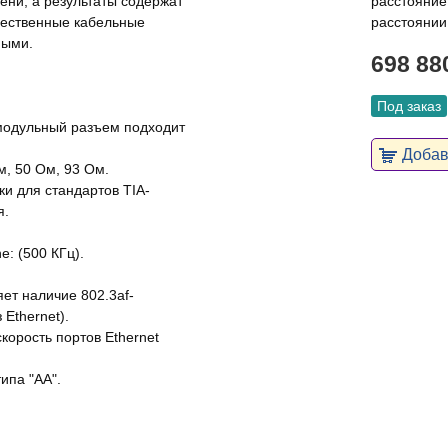
ени, а результаты содержат
расстояние
чественные кабельные
расстоянии
ными.
698 88
Под заказ
 модульный разъем подходит
Добави
м, 50 Ом, 93 Ом.
ки для стандартов TIA-
я.
e: (500 КГц).
ет наличие 802.3af-
Ethernet).
корость портов Ethernet
ипа "АА".