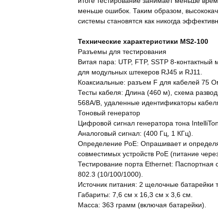
итоге тестирование занимает меньше врем
меньше ошибок. Таким образом, высокока
системы становятся как никогда эффектив
Технические характеристики MS2-100
Разъемы для тестирования
Витая пара: UTP, FTP, SSTP 8-контактный
для модульных штекеров RJ45 и RJ11.
Коаксиальные: разъем F для кабелей 75 О
Тесты кабеля: Длина (460 м), схема развод
568A/B, удаленные идентификаторы кабел
Тоновый генератор
Цифровой сигнал генератора тона IntelliTon
Аналоговый сигнал: (400 Гц, 1 КГц).
Определение PoE: Опрашивает и определя
совместимых устройств PoE (питание через 
Тестирование порта Ethernet: Паспортная с
802.3 (10/100/1000).
Источник питания: 2 щелочные батарейки т
Габариты: 7,6 см x 16,3 см x 3,6 см.
Масса: 363 грамм (включая батарейки).