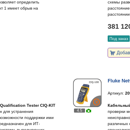
озволяет определить
схемы разв
кт 1 имеет обрыв на
расстояние
расстоянии
381 12
Под заказ
Добави
Fluke Ne
Артикул:
20
alification Tester CIQ-KIT
Кабельный 
4.5
н для устранения
проверки м
 возможности поддержки ими
неисправно
Предназначен для ИТ-
различных 
 систему, выполняющих
специалист