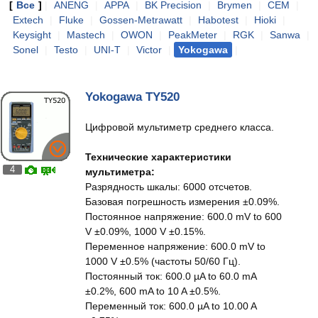
[
Все
]
|
ANENG
|
APPA
|
BK Precision
|
Brymen
|
CEM
|
Extech
|
Fluke
|
Gossen-Metrawatt
|
Habotest
|
Hioki
|
Keysight
|
Mastech
|
OWON
|
PeakMeter
|
RGK
|
Sanwa
|
Sonel
|
Testo
|
UNI-T
|
Victor
|
Yokogawa
|
Yokogawa TY520
Цифровой мультиметр среднего класса.
Технические характеристики
4
мультиметра:
Разрядность шкалы: 6000 отсчетов.
Базовая погрешность измерения ±0.09%.
Постоянное напряжение: 600.0 mV to 600
V ±0.09%, 1000 V ±0.15%.
Переменное напряжение: 600.0 mV to
1000 V ±0.5% (частоты 50/60 Гц).
Постоянный ток: 600.0 µA to 60.0 mA
±0.2%, 600 mA to 10 A ±0.5%.
Переменный ток: 600.0 µA to 10.00 A