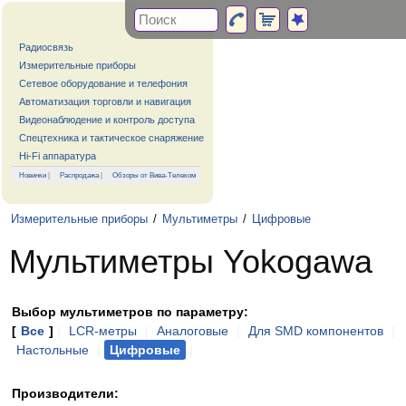
Радиосвязь
Измерительные приборы
Сетевое оборудование и телефония
Автоматизация торговли и навигация
Видеонаблюдение и контроль доступа
Спецтехника и тактическое снаряжение
Hi-Fi аппаратура
Новинки
|
Распродажа
|
Обзоры от Вива-Телеком
Измерительные приборы
/
Мультиметры
/
Цифровые
Мультиметры Yokogawa
Выбор мультиметров по параметру:
[
Все
]
|
LCR-метры
|
Аналоговые
|
Для SMD компонентов
|
Настольные
|
Цифровые
|
Производители: