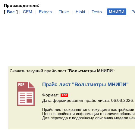
Производители:
[
Все
]
|
CEM
|
Extech
|
Fluke
|
Hioki
|
Testo
|
МНИПИ
|
Р
Скачать текущий прайс-лист "
Вольтметры МНИПИ
":
Прайс-лист "Вольтметры МНИПИ"
Формат:
Дата формирования прайс-листа: 06.08.2026.
Прайс-лист сохраняется с текущими настройками 
Цены в прайсах и информация о наличии обновл
Для перехода к подробному описанию модели наж