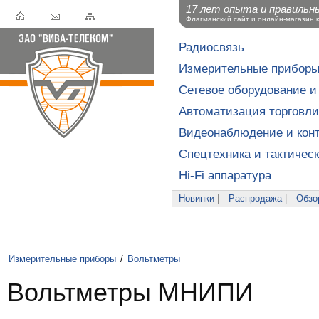
17 лет опыта и правильн
Флагманский сайт и онлайн-магазин 
Радиосвязь
Измерительные прибор
Сетевое оборудование и
Автоматизация торговли
Видеонаблюдение и конт
Спецтехника и тактичес
Hi-Fi аппаратура
Новинки
|
Распродажа
|
Обзо
Измерительные приборы
/
Вольтметры
Вольтметры МНИПИ