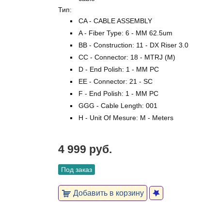
Тип:
CA - CABLE ASSEMBLY
A - Fiber Type: 6 - MM 62.5um
BB - Construction: 11 - DX Riser 3.0
CC - Connector: 18 - MTRJ (M)
D - End Polish: 1 - MM PC
EE - Connector: 21 - SC
F - End Polish: 1 - MM PC
GGG - Cable Length: 001
H - Unit Of Mesure: M - Meters
4 999 руб.
Под заказ
Добавить в корзину