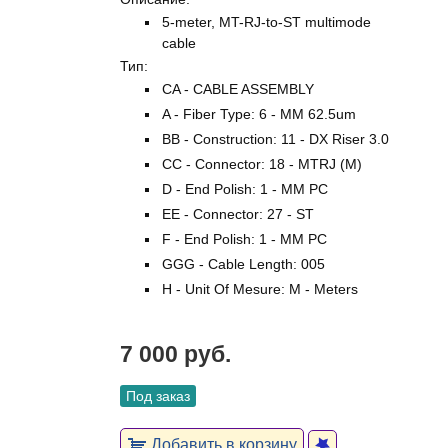
5-meter, MT-RJ-to-ST multimode
cable
Тип:
CA - CABLE ASSEMBLY
A - Fiber Type: 6 - MM 62.5um
BB - Construction: 11 - DX Riser 3.0
CC - Connector: 18 - MTRJ (M)
D - End Polish: 1 - MM PC
EE - Connector: 27 - ST
F - End Polish: 1 - MM PC
GGG - Cable Length: 005
H - Unit Of Mesure: M - Meters
7 000 руб.
Под заказ
Добавить в корзину