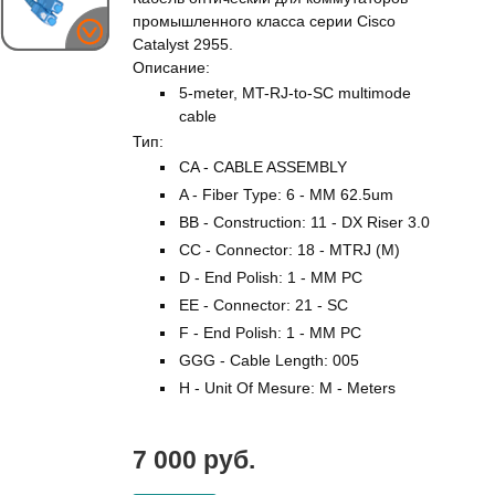
промышленного класса серии Cisco
Catalyst 2955.
Описание:
5-meter, MT-RJ-to-SC multimode
cable
Тип:
CA - CABLE ASSEMBLY
A - Fiber Type: 6 - MM 62.5um
BB - Construction: 11 - DX Riser 3.0
CC - Connector: 18 - MTRJ (M)
D - End Polish: 1 - MM PC
EE - Connector: 21 - SC
F - End Polish: 1 - MM PC
GGG - Cable Length: 005
H - Unit Of Mesure: M - Meters
7 000 руб.