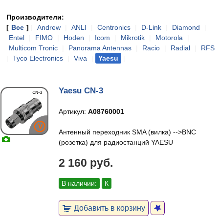
Производители:
[
Все
]
|
Andrew
|
ANLI
|
Centronics
|
D-Link
|
Diamond
|
Entel
|
FIMO
|
Hoden
|
Icom
|
Mikrotik
|
Motorola
|
Multicom Tronic
|
Panorama Antennas
|
Racio
|
Radial
|
RFS
|
Tyco Electronics
|
Viva
|
Yaesu
|
Yaesu CN-3
Артикул:
A08760001
Антенный переходник SMA (вилка) -->BNC
(розетка) для радиостанций YAESU
2 160 руб.
В наличии:
К
Добавить в корзину