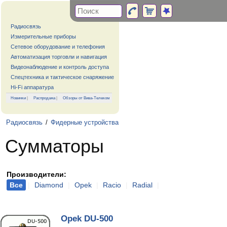
Радиосвязь
Измерительные приборы
Сетевое оборудование и телефония
Автоматизация торговли и навигация
Видеонаблюдение и контроль доступа
Спецтехника и тактическое снаряжение
Hi-Fi аппаратура
Новинки
|
Распродажа
|
Обзоры от Вива-Телеком
Радиосвязь
/
Фидерные устройства
Сумматоры
Производители:
Все
|
Diamond
|
Opek
|
Racio
|
Radial
|
Opek DU-500