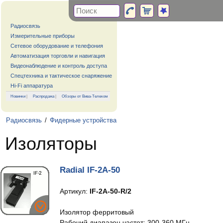
Радиосвязь
Измерительные приборы
Сетевое оборудование и телефония
Автоматизация торговли и навигация
Видеонаблюдение и контроль доступа
Спецтехника и тактическое снаряжение
Hi-Fi аппаратура
Новинки
|
Распродажа
|
Обзоры от Вива-Телеком
Радиосвязь
/
Фидерные устройства
Изоляторы
Radial IF-2A-50
Артикул:
IF-2A-50-R/2
Изолятор ферритовый
Рабочий диапазон частот: 300-360 МГц.