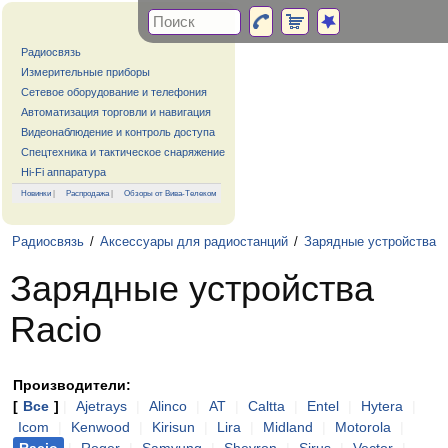
Радиосвязь
Измерительные приборы
Сетевое оборудование и телефония
Автоматизация торговли и навигация
Видеонаблюдение и контроль доступа
Спецтехника и тактическое снаряжение
Hi-Fi аппаратура
Новинки
|
Распродажа
|
Обзоры от Вива-Телеком
Радиосвязь
/
Аксессуары для радиостанций
/
Зарядные устройства
Зарядные устройства
Racio
Производители:
[
Все
]
|
Ajetrays
|
Alinco
|
AT
|
Caltta
|
Entel
|
Hytera
|
Icom
|
Kenwood
|
Kirisun
|
Lira
|
Midland
|
Motorola
|