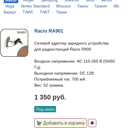
Racio
|
Roger
|
Samyung
|
Shevron
|
Sirus
|
Vector
|
Vega
|
Vertex Standard
|
Wouxun
|
Yaesu
|
Гранит
|
КБ-
Беркут
|
ТАИС
|
ТАКТ
|
Терек
|
Racio RA901
Сетевой адаптер зарядного устройства
для радиостанций Racio R900.
Входное напряжение: AC 110-260 В (50/60
Гц).
Выходное напряжение: DC 12В.
Потребляемый ток: 700 мА.
Вес: 52 грамма.
1 350 руб.
Под заказ
Добавить в корзину