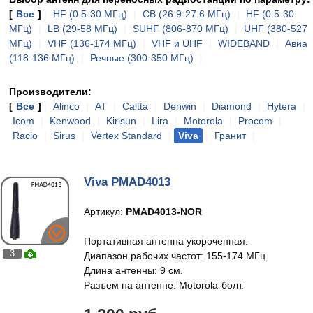
[
Все
]
|
HF (0.5-30 МГц)
|
CB (26.9-27.6 МГц)
|
HF (0.5-30
МГц)
|
LB (29-58 МГц)
|
SUHF (806-870 МГц)
|
UHF (380-527
МГц)
|
VHF (136-174 МГц)
|
VHF и UHF
|
WIDEBAND
|
Авиа
(118-136 МГц)
|
Речные (300-350 МГц)
|
Производители:
[
Все
]
|
Alinco
|
AT
|
Caltta
|
Denwin
|
Diamond
|
Hytera
|
Icom
|
Kenwood
|
Kirisun
|
Lira
|
Motorola
|
Procom
|
Racio
|
Sirus
|
Vertex Standard
|
Viva
|
Гранит
|
Viva PMAD4013
Артикул:
PMAD4013-NOR
Портативная антенна укороченная.
3
Диапазон рабочих частот: 155-174 МГц.
Длина антенны: 9 см.
Разъем на антенне: Motorola-болт.