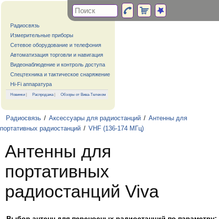
Радиосвязь
Измерительные приборы
Сетевое оборудование и телефония
Автоматизация торговли и навигация
Видеонаблюдение и контроль доступа
Спецтехника и тактическое снаряжение
Hi-Fi аппаратура
Новинки
|
Распродажа
|
Обзоры от Вива-Телеком
Радиосвязь
/
Аксессуары для радиостанций
/
Антенны для
портативных радиостанций
/
VHF (136-174 МГц)
Антенны для
портативных
радиостанций Viva
Выбор антенн для переносных радиостанций по параметру: