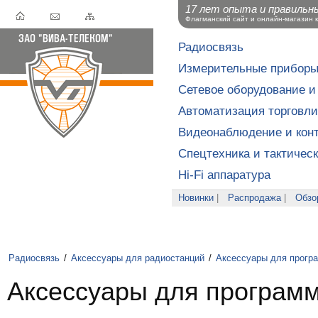
17 лет опыта и правильн
Флагманский сайт и онлайн-магазин 
Радиосвязь
Измерительные прибор
Сетевое оборудование и
Автоматизация торговли
Видеонаблюдение и конт
Спецтехника и тактичес
Hi-Fi аппаратура
Новинки
|
Распродажа
|
Обзо
Радиосвязь
/
Аксессуары для радиостанций
/
Аксессуары для прогр
Аксессуары для програм