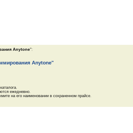
вания Anytone
":
аммирования Anytone"
каталога.
яются ежедневно.
мите на его наименовании в сохраненном прайсе.