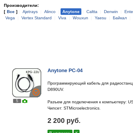
Производители:
[
Все
]
|
Ajetrays
|
Alinco
|
Anytone
|
Caltta
|
Denwin
|
Ente
Vega
|
Vertex Standard
|
Viva
|
Wouxun
|
Yaesu
|
Байкал
|
Anytone PC-04
Программирующий кабель для радиостанци
D890UV.
5
Разъем для подключения к компьютеру: U
Чипсет: STMicroelectronics.
2 200 руб.