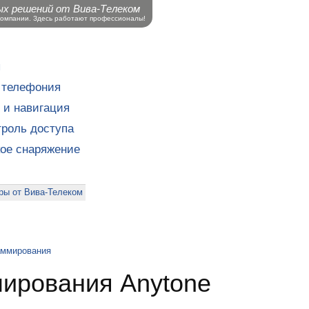
ых решений от Вива-Телеком
компании. Здесь работают профессионалы!
ы
 телефония
 и навигация
роль доступа
кое снаряжение
ры от Вива-Телеком
аммирования
мирования Anytone