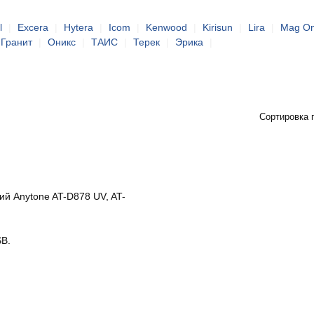
l
|
Excera
|
Hytera
|
Icom
|
Kenwood
|
Kirisun
|
Lira
|
Mag O
Гранит
|
Оникс
|
ТАИС
|
Терек
|
Эрика
|
Сортировка 
й Anytone AT-D878 UV, AT-
SB.