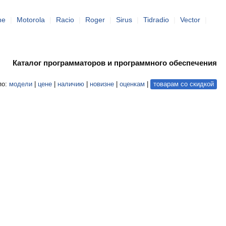
ne
|
Motorola
|
Racio
|
Roger
|
Sirus
|
Tidradio
|
Vector
|
Каталог программаторов и программного обеспечения
по:
модели
|
цене
|
наличию
|
новизне
|
оценкам
|
товарам со скидкой