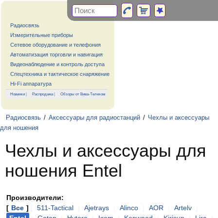
Радиосвязь
Измерительные приборы
Сетевое оборудование и телефония
Автоматизация торговли и навигация
Видеонаблюдение и контроль доступа
Спецтехника и тактическое снаряжение
Hi-Fi аппаратура
Новинки
|
Распродажа
|
Обзоры от Вива-Телеком
Радиосвязь
/
Аксессуары для радиостанций
/
Чехлы и аксессуары
для ношения
Чехлы и аксессуары для
ношения Entel
Производители:
[
Все
]
|
511-Tactical
|
Ajetrays
|
Alinco
|
AOR
|
Artelv
|