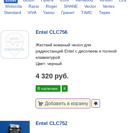
Entel
|
Goton
|
Hytera
|
Icom
|
Kenwood
|
Kirisun
|
Lira
|
Motorola
|
Racio
|
Roger
|
SHANE
|
Vector
|
Vertex
Standard
|
VIVA
|
Yaesu
|
Гранит
|
ТАИС
|
Терек
|
Entel CLC756
Жесткий кожаный чехол для
радиостанций Entel с дисплеем и полной
клавиатурой.
Цвет: черный.
4 320 руб.
В наличии:
К
Добавить в корзину
Entel CLC752