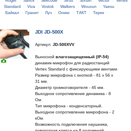
Roger
|
Savox
|
Seecode
|
Sirus
|
Sordin
|
Vector
|
Vertex
Standard
|
Viva
|
Vostok
|
Walkers
|
Wouxun
|
Yaesu
|
Байкал
|
Гранит
|
Луч
|
Оникс
|
ТАКТ
|
Терек
|
JDI JD-500X
Артикул:
JD-500XVV
Выносной
влагозащищенный (IP-54)
динамик-микрофон для радиостанций
Vertex Standard с фиксирующими винтами
Размер микрофона с кнопкой - 81 х 56 х
31 мм.
Диаметр громкоговорителя - 45 мм.
Выходное сопротивление динамика - 8
Ом.
Тип микрофона - конденсаторный.
Выходное сопротивление микрофона - 2
кОм.
Возможность подключения наушника,
поворотная клипса на 8 положений.