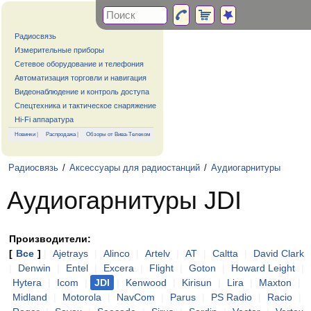
Радиосвязь
Измерительные приборы
Сетевое оборудование и телефония
Автоматизация торговли и навигация
Видеонаблюдение и контроль доступа
Спецтехника и тактическое снаряжение
Hi-Fi аппаратура
Новинки
|
Распродажа
|
Обзоры от Вива-Телеком
Радиосвязь
/
Аксессуары для радиостанций
/
Аудиогарнитуры
Аудиогарнитуры JDI
Производители:
[
Все
]
|
Ajetrays
|
Alinco
|
Artelv
|
AT
|
Caltta
|
David Clark
|
Denwin
|
Entel
|
Excera
|
Flight
|
Goton
|
Howard Leight
|
Hytera
|
Icom
|
JDI
|
Kenwood
|
Kirisun
|
Lira
|
Maxton
|
Midland
|
Motorola
|
NavCom
|
Parus
|
PS Radio
|
Racio
|