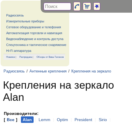
Радиосвязь
Измерительные приборы
Сетевое оборудование и телефония
Автоматизация торговли и навигация
Видеонаблюдение и контроль доступа
Спецтехника и тактическое снаряжение
Hi-Fi аппаратура
Новинки
|
Распродажа
|
Обзоры от Вива-Телеком
Радиосвязь
/
Антенные крепления
/
Крепления на зеркало
Крепления на зеркало
Alan
Производители:
[
Все
]
|
Alan
|
Lemm
|
Optim
|
President
|
Sirio
|